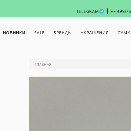
TELEGRAM
+7(499)7
SALE
БРЕНДЫ
УКРАШЕНИЯ
СУМК
НОВИНКИ
ANDRES
БРАСЛЕТЫ
FAKOSHIMA
LA MANSO
GALLARDO
БРОШИ
HIGHCRAFT
MACON&LESQUOY
ГЛАВНАЯ
BANT
КАФФЫ
HUGO KREIT
MARIA KESLER
BAZHÉN
КОЛЬЕ И ПОДВЕСКИ
JENJA
MISA BAGS
BJØRG
КОЛЬЦА
JUSTINE
MODBRAND
BONNE MAISON
CLENQUET
МОНОСЕРЬГИ И ПИРСИНГ
NUUK
(B)PART
КЛЕВЕР
СЕРЬГИ
ЦЕПИ
ЧОКЕРЫ