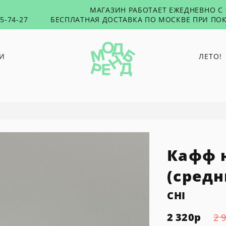
МАГАЗИН РАБОТАЕТ ЕЖЕДНЕВНО С 1
55-74-27
БЕСПЛАТНАЯ ДОСТАВКА ПО МОСКВЕ ПРИ ПОК
И
ЛЕТО!
O PAPER PAPER
PUNTUS
RUSHEV
TABU
Кафф 
TOXICUTIES
45 SECONDS
(средн
CHI
2 320
р
2 