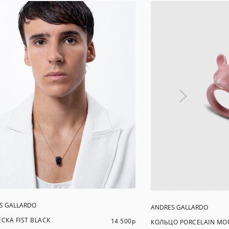
S GALLARDO
ANDRES GALLARDO
СКА FIST BLACK
14 500
р
КОЛЬЦО PORCELAIN MOU