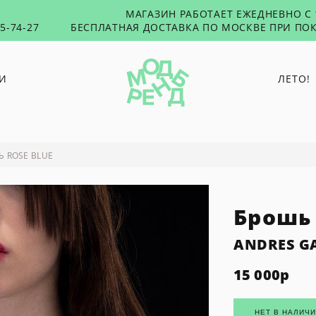
МАГАЗИН РАБОТАЕТ ЕЖЕДНЕВНО С 1
55-74-27
БЕСПЛАТНАЯ ДОСТАВКА ПО МОСКВЕ ПРИ ПОК
И
ЛЕТО!
O PAPER PAPER
PUNTUS
 ROSE BLUE
RUSHEV
TABU
Брошь 
TOXICUTIES
45 SECONDS
ANDRES G
15 000
р
НЕТ В НАЛИЧ