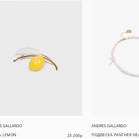
S GALLARDO
ANDRES GALLARDO
Ь LEMON
ПОДВЕСКА PANTHER HEA
25 200
р