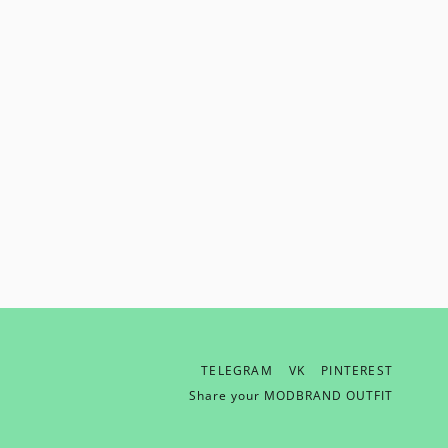
TELEGRAM
VK
PINTEREST
ОТПРАВИТЬ EMAIL
Share your MODBRAND OUTFIT