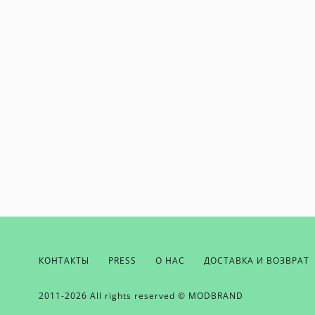
КОНТАКТЫ
PRESS
О НАС
ДОСТАВКА И ВОЗВРАТ
ЕСЛИ ВЫ ХОТИТЕ БЫТЬ В КУРСЕ НАШ
ПОЛУЧАТЬ БОНУСЫ И ВДОХНОВЕНИЕ 
ОТПРАВЬТЕ НАМ СВОЙ EMAIL
2011-2026 All rights reserved © MODBRAND