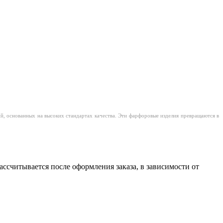
 основанных на высоких стандартах качества. Эти фарфоровые изделия превращаются в
считывается после оформления заказа, в зависимости от