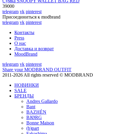
Сумка SNOOPY WALLET BAG RED
39000
telegram
vk
pinterest
Присоединиться к modbrand
telegram
vk
pinterest
Контакты
Press
О нас
Доставка и возврат
MoodBrand
telegram
vk
pinterest
Share your MODBRAND OUTFIT
2011-2026 All rights reserved © MODBRAND
НОВИНКИ
SALE
БРЕНДЫ
Andres Gallardo
Bant
BAZHÉN
BJØRG
Bonne Maison
(b)part
Fakoshima