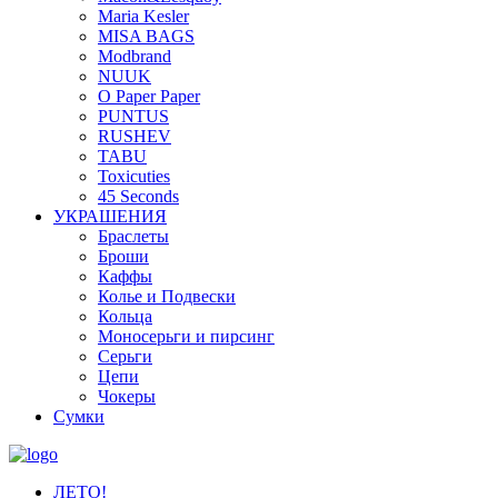
Maria Kesler
MISA BAGS
Modbrand
NUUK
O Paper Paper
PUNTUS
RUSHEV
TABU
Toxicuties
45 Seconds
УКРАШЕНИЯ
Браслеты
Броши
Каффы
Колье и Подвески
Кольца
Моносерьги и пирсинг
Серьги
Цепи
Чокеры
Сумки
ЛЕТО!