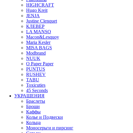
HIGHCRAFT
Hugo Kreit
JENJA
Justine Clenquet
КЛЕВЕР
LA MANSO
Macon&Lesquoy
Maria Kesler
MISA BAGS
Modbrand
NUUK
O Paper Paper
PUNTUS
RUSHEV
TABU
Toxicuties
45 Seconds
УКРАШЕНИЯ
Браслеты
Броши
Каффы
Колье и Подвески
Кольца
Моносерьги и пирсинг