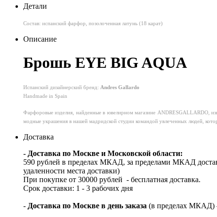
Детали
Состав: испанский фарфор, позолоченная латунь (18 карат)
Описание
Брошь EYE BIG AQUA
Испанский дизайнерский бренд:
Andres Gallardo
Handmade in Spain
Фарфоровые изделия, найденные в ювелирном магазине ANDRESGALLARDO, изгот
модные украшения в нашей мадридской студии командой увлеченных людей, которы
Доставка
- Доставка по Москве и Московской области:
590 рублей в пределах МКАД, за пределами МКАД достав
удаленности места доставки)
При покупке от 30000 рублей - бесплатная доставка.
Срок доставки: 1 - 3 рабочих дня
-
Доставка по Москве в день заказа
(в пределах МКАД) – 