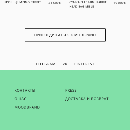
БРОШЬ JUMPING RABBIT
СУМКА FLAP MINI RABBIT
21 500
р
49 000
р
HEAD BAG MIELE
ПРИСОЕДИНИТЬСЯ К MODBRAND
TELEGRAM
VK
PINTEREST
ЕСЛИ ВЫ ХОТИТЕ БЫТЬ В КУРСЕ НАШИХ НОВОСТЕЙ,
КОНТАКТЫ
PRESS
ПОЛУЧАТЬ БОНУСЫ И ВДОХНОВЕНИЕ ОТ MODBRAND,
О НАС
ДОСТАВКА И ВОЗВРАТ
ОТПРАВЬТЕ НАМ СВОЙ EMAIL
MOODBRAND