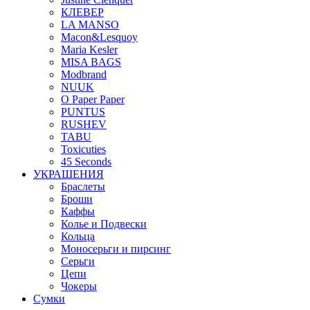
КЛЕВЕР
LA MANSO
Macon&Lesquoy
Maria Kesler
MISA BAGS
Modbrand
NUUK
O Paper Paper
PUNTUS
RUSHEV
TABU
Toxicuties
45 Seconds
УКРАШЕНИЯ
Браслеты
Броши
Каффы
Колье и Подвески
Кольца
Моносерьги и пирсинг
Серьги
Цепи
Чокеры
Сумки