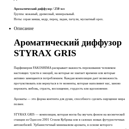
Ароматический диффузор / 250 мл
Группа: кожаный, древесный, минеральный.
Ноты: cерая замша, кедр, перец, ладан, пачули, мускатный орех.
Описание
Ароматический диффузор
STYRAX GRIS
Парфюмерия FAKOSHIMA раскрывает важность переживания человеком
настоящих чувств и эмоций, на которые не хватает времени или которые
активно замещаются потреблением. Каждая композиция дает возможность
прочувствовать или вернуться в те моменты, которые наполняют нас, заново
пережить любовь, страсть, восхищение, гордость или вдохновение.
Ароматы — это форма контента для души, способного сделать ощущение мира
полнее.
STYRAX GRIS — композиция, которая могла бы звучать фоном на космической
станции из Одиссеи 2001 Стэнли Кубрика или в салонах новых футуристичных
автомобилей. Урбанистичный минимализм аромата, в основе которого