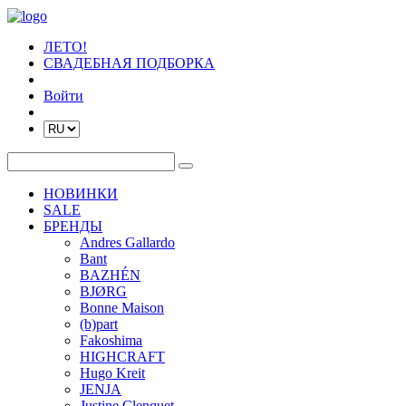
ЛЕТО!
СВАДЕБНАЯ ПОДБОРКА
Войти
НОВИНКИ
SALE
БРЕНДЫ
Andres Gallardo
Bant
BAZHÉN
BJØRG
Bonne Maison
(b)part
Fakoshima
HIGHCRAFT
Hugo Kreit
JENJA
Justine Clenquet