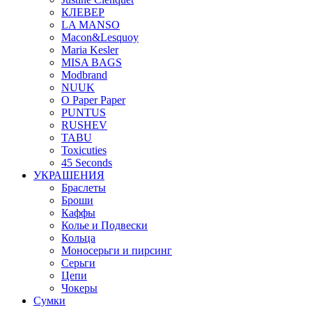
КЛЕВЕР
LA MANSO
Macon&Lesquoy
Maria Kesler
MISA BAGS
Modbrand
NUUK
O Paper Paper
PUNTUS
RUSHEV
TABU
Toxicuties
45 Seconds
УКРАШЕНИЯ
Браслеты
Броши
Каффы
Колье и Подвески
Кольца
Моносерьги и пирсинг
Серьги
Цепи
Чокеры
Сумки