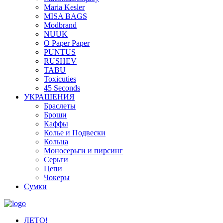
Maria Kesler
MISA BAGS
Modbrand
NUUK
O Paper Paper
PUNTUS
RUSHEV
TABU
Toxicuties
45 Seconds
УКРАШЕНИЯ
Браслеты
Броши
Каффы
Колье и Подвески
Кольца
Моносерьги и пирсинг
Серьги
Цепи
Чокеры
Сумки
ЛЕТО!