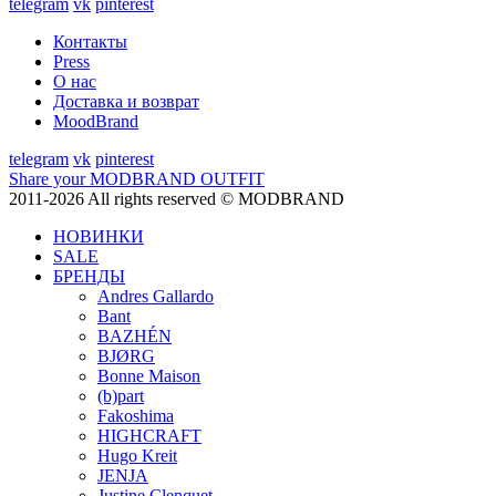
telegram
vk
pinterest
Контакты
Press
О нас
Доставка и возврат
MoodBrand
telegram
vk
pinterest
Share your MODBRAND OUTFIT
2011-2026 All rights reserved © MODBRAND
НОВИНКИ
SALE
БРЕНДЫ
Andres Gallardo
Bant
BAZHÉN
BJØRG
Bonne Maison
(b)part
Fakoshima
HIGHCRAFT
Hugo Kreit
JENJA
Justine Clenquet