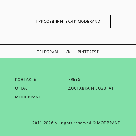
ПРИСОЕДИНИТЬСЯ К MODBRAND
TELEGRAM
VK
PINTEREST
ЕСЛИ ВЫ ХОТИТЕ БЫТЬ В КУРСЕ НАШИХ НОВОСТЕЙ,
КОНТАКТЫ
PRESS
ПОЛУЧАТЬ БОНУСЫ И ВДОХНОВЕНИЕ ОТ MODBRAND,
О НАС
ДОСТАВКА И ВОЗВРАТ
ОТПРАВЬТЕ НАМ СВОЙ EMAIL
MOODBRAND
2011-2026 All rights reserved © MODBRAND
ОТПРАВИТЬ EMAIL