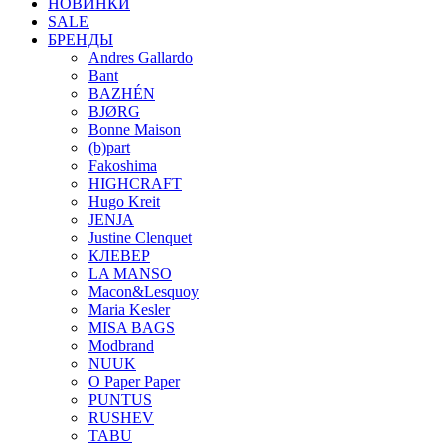
НОВИНКИ
SALE
БРЕНДЫ
Andres Gallardo
Bant
BAZHÉN
BJØRG
Bonne Maison
(b)part
Fakoshima
HIGHCRAFT
Hugo Kreit
JENJA
Justine Clenquet
КЛЕВЕР
LA MANSO
Macon&Lesquoy
Maria Kesler
MISA BAGS
Modbrand
NUUK
O Paper Paper
PUNTUS
RUSHEV
TABU