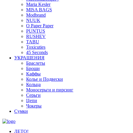
Maria Kesler
MISA BAGS
Modbrand
NUUK
O Paper Paper
PUNTUS
RUSHEV
TABU
Toxicuties
45 Seconds
УКРАШЕНИЯ
Браслеты
Броши
Каффы
Колье и Подвески
Кольца
Моносерьги и пирсинг
Серьги
Цепи
Чокеры
Сумки
ЛЕТО!