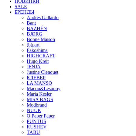
НОВИНКИ
SALE
БРЕНДЫ
Andres Gallardo
Bant
BAZHÉN
BJØRG
Bonne Maison
(b)part
Fakoshima
HIGHCRAFT
Hugo Kreit
JENJA
Justine Clenquet
КЛЕВЕР
LA MANSO
Macon&Lesquoy
Maria Kesler
MISA BAGS
Modbrand
NUUK
O Paper Paper
PUNTUS
RUSHEV
TABU