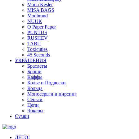
Maria Kesler
MISA BAGS
Modbrand
NUUK
O Paper Paper
PUNTUS
RUSHEV
TABU
Toxicuties
45 Seconds
УКРАШЕНИЯ
Браслеты
Броши
Каффы
Колье и Подвески
Кольца
Моносерьги и пирсинг
Серьги
Цепи
Чокеры
Сумки
ЛЕТО!