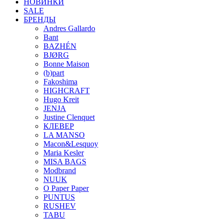
НОВИНКИ
SALE
БРЕНДЫ
Andres Gallardo
Bant
BAZHÉN
BJØRG
Bonne Maison
(b)part
Fakoshima
HIGHCRAFT
Hugo Kreit
JENJA
Justine Clenquet
КЛЕВЕР
LA MANSO
Macon&Lesquoy
Maria Kesler
MISA BAGS
Modbrand
NUUK
O Paper Paper
PUNTUS
RUSHEV
TABU