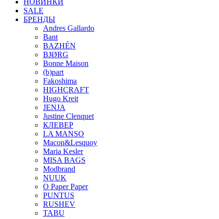
НОВИНКИ
SALE
БРЕНДЫ
Andres Gallardo
Bant
BAZHÉN
BJØRG
Bonne Maison
(b)part
Fakoshima
HIGHCRAFT
Hugo Kreit
JENJA
Justine Clenquet
КЛЕВЕР
LA MANSO
Macon&Lesquoy
Maria Kesler
MISA BAGS
Modbrand
NUUK
O Paper Paper
PUNTUS
RUSHEV
TABU