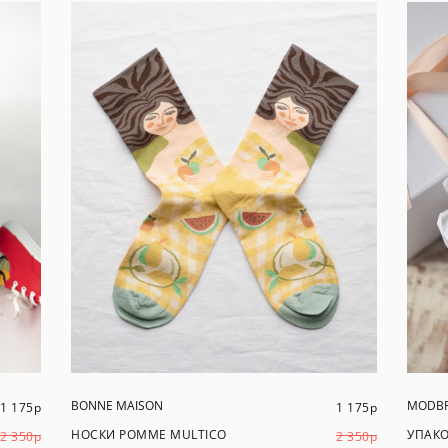
BONNE MAISON
MODB
1 175
р
1 175
р
НОСКИ POMME MULTICO
УПАКО
2 350
р
2 350
р