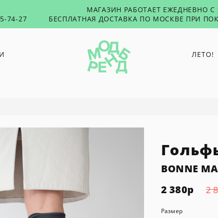
МАГАЗИН РАБОТАЕТ ЕЖЕДНЕВНО С 1
55-74-27
БЕСПЛАТНАЯ ДОСТАВКА ПО МОСКВЕ ПРИ ПОК
И
ЛЕТО!
O PAPER PAPER
PUNTUS
RUSHEV
TABU
Гольфы
TOXICUTIES
45 SECONDS
BONNE MA
2 380
р
2 
Размер