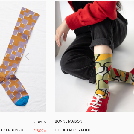
BONNE MAISON
2 380
р
ECKERBOARD
НОСКИ MOSS ROOT
2 800
р