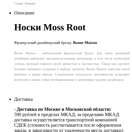
Страна: Франция
Описание
Носки Moss Root
Французский дизайнерский бренд:
Bonne Maison
Bonne Maison - амбициозный французский бренд. Для своих коллекций
дизайнеры выбирают высококачественные материалы, в том числе египетский
хлопок, который славится своей мягкостью и прочностью. Также они уделяют
большое внимание созданию и выбору принтов. Bonne Maison известны своей
любовью к ярким цветам. Специальные технологии производства позволяют
воплотить в жизнь самые необыкновенные и креативные задумки дизайнеров.
Доставка
- Доставка по Москве и Московской области:
590 рублей в пределах МКАД, за пределами МКАД
доставка осуществляется транспортной компанией
СДЕК (стоимость рассчитывается после оформления
заказа, в зависимости от удаленности места доставки)