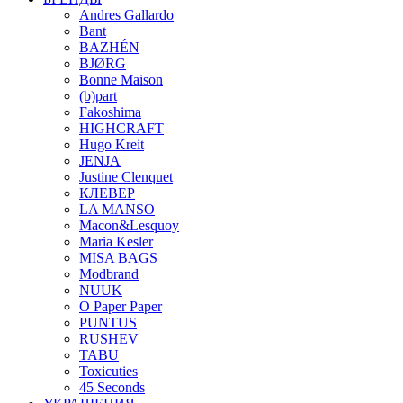
Andres Gallardo
Bant
BAZHÉN
BJØRG
Bonne Maison
(b)part
Fakoshima
HIGHCRAFT
Hugo Kreit
JENJA
Justine Clenquet
КЛЕВЕР
LA MANSO
Macon&Lesquoy
Maria Kesler
MISA BAGS
Modbrand
NUUK
O Paper Paper
PUNTUS
RUSHEV
TABU
Toxicuties
45 Seconds