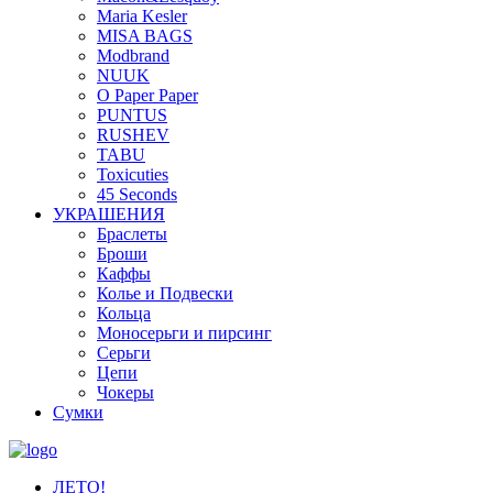
Maria Kesler
MISA BAGS
Modbrand
NUUK
O Paper Paper
PUNTUS
RUSHEV
TABU
Toxicuties
45 Seconds
УКРАШЕНИЯ
Браслеты
Броши
Каффы
Колье и Подвески
Кольца
Моносерьги и пирсинг
Серьги
Цепи
Чокеры
Сумки
ЛЕТО!