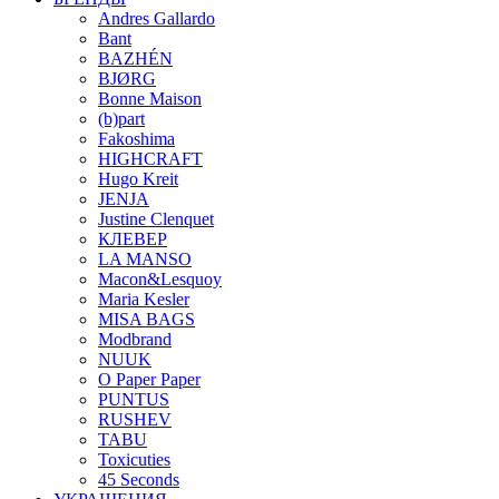
Andres Gallardo
Bant
BAZHÉN
BJØRG
Bonne Maison
(b)part
Fakoshima
HIGHCRAFT
Hugo Kreit
JENJA
Justine Clenquet
КЛЕВЕР
LA MANSO
Macon&Lesquoy
Maria Kesler
MISA BAGS
Modbrand
NUUK
O Paper Paper
PUNTUS
RUSHEV
TABU
Toxicuties
45 Seconds