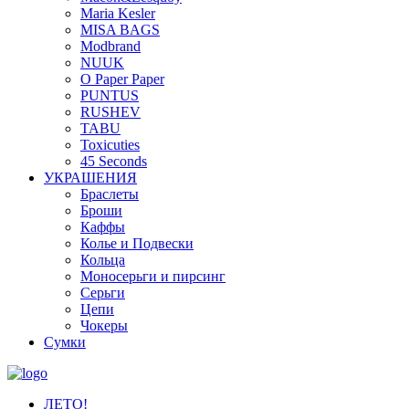
Maria Kesler
MISA BAGS
Modbrand
NUUK
O Paper Paper
PUNTUS
RUSHEV
TABU
Toxicuties
45 Seconds
УКРАШЕНИЯ
Браслеты
Броши
Каффы
Колье и Подвески
Кольца
Моносерьги и пирсинг
Серьги
Цепи
Чокеры
Сумки
ЛЕТО!