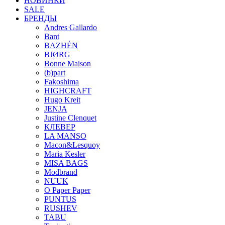
НОВИНКИ
SALE
БРЕНДЫ
Andres Gallardo
Bant
BAZHÉN
BJØRG
Bonne Maison
(b)part
Fakoshima
HIGHCRAFT
Hugo Kreit
JENJA
Justine Clenquet
КЛЕВЕР
LA MANSO
Macon&Lesquoy
Maria Kesler
MISA BAGS
Modbrand
NUUK
O Paper Paper
PUNTUS
RUSHEV
TABU