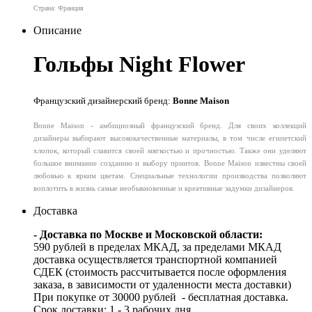
Страна: Франция
Описание
Гольфы Night Flower
Французский дизайнерский бренд:
Bonne Maison
Bonne Maison - амбициозный французский бренд. Для своих коллекций
дизайнеры выбирают высококачественные материалы, в том числе египетский
хлопок, который славится своей мягкостью и прочностью. Также они уделяют
большое внимание созданию и выбору принтов. Bonne Maison известны своей
любовью к ярким цветам. Специальные технологии производства позволяют
воплотить в жизнь самые необыкновенные и креативные задумки дизайнеров.
Доставка
- Доставка по Москве и Московской области:
590 рублей в пределах МКАД, за пределами МКАД
доставка осуществляется транспортной компанией
СДЕК (стоимость рассчитывается после оформления
заказа, в зависимости от удаленности места доставки)
При покупке от 30000 рублей - бесплатная доставка.
Срок доставки: 1 - 3 рабочих дня