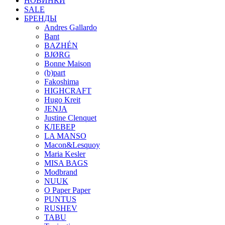
НОВИНКИ
SALE
БРЕНДЫ
Andres Gallardo
Bant
BAZHÉN
BJØRG
Bonne Maison
(b)part
Fakoshima
HIGHCRAFT
Hugo Kreit
JENJA
Justine Clenquet
КЛЕВЕР
LA MANSO
Macon&Lesquoy
Maria Kesler
MISA BAGS
Modbrand
NUUK
O Paper Paper
PUNTUS
RUSHEV
TABU