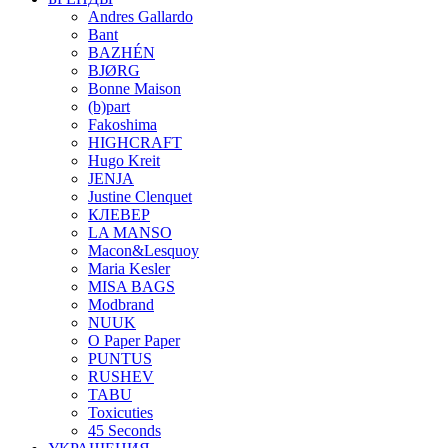
Andres Gallardo
Bant
BAZHÉN
BJØRG
Bonne Maison
(b)part
Fakoshima
HIGHCRAFT
Hugo Kreit
JENJA
Justine Clenquet
КЛЕВЕР
LA MANSO
Macon&Lesquoy
Maria Kesler
MISA BAGS
Modbrand
NUUK
O Paper Paper
PUNTUS
RUSHEV
TABU
Toxicuties
45 Seconds