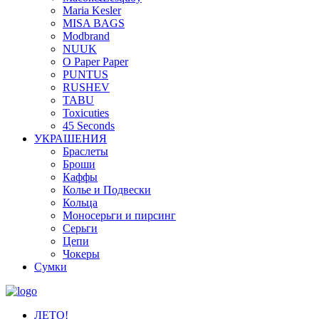
Maria Kesler
MISA BAGS
Modbrand
NUUK
O Paper Paper
PUNTUS
RUSHEV
TABU
Toxicuties
45 Seconds
УКРАШЕНИЯ
Браслеты
Броши
Каффы
Колье и Подвески
Кольца
Моносерьги и пирсинг
Серьги
Цепи
Чокеры
Сумки
ЛЕТО!