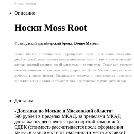
Страна: Франция
Описание
Носки Moss Root
Французский дизайнерский бренд:
Bonne Maison
Bonne Maison - амбициозный французский бренд. Для своих коллекций
дизайнеры выбирают высококачественные материалы, в том числе египетский
хлопок, который славится своей мягкостью и прочностью. Также они уделяют
большое внимание созданию и выбору принтов. Bonne Maison известны своей
любовью к ярким цветам. Специальные технологии производства позволяют
воплотить в жизнь самые необыкновенные и креативные задумки дизайнеров.
Доставка
- Доставка по Москве и Московской области:
590 рублей в пределах МКАД, за пределами МКАД
доставка осуществляется транспортной компанией
СДЕК (стоимость рассчитывается после оформления
заказа, в зависимости от удаленности места доставки)