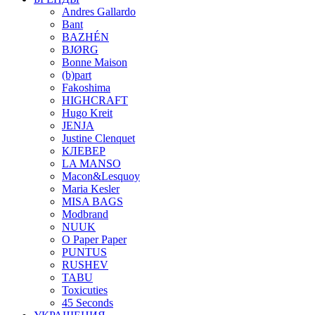
Andres Gallardo
Bant
BAZHÉN
BJØRG
Bonne Maison
(b)part
Fakoshima
HIGHCRAFT
Hugo Kreit
JENJA
Justine Clenquet
КЛЕВЕР
LA MANSO
Macon&Lesquoy
Maria Kesler
MISA BAGS
Modbrand
NUUK
O Paper Paper
PUNTUS
RUSHEV
TABU
Toxicuties
45 Seconds