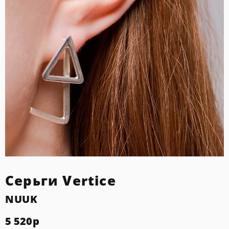
Серьги Vertice
NUUK
5 520
р