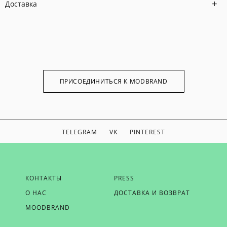
Доставка
ПРИСОЕДИНИТЬСЯ К MODBRAND
TELEGRAM
VK
PINTEREST
ЕСЛИ ВЫ ХОТИТЕ БЫТЬ В КУРСЕ НАШИХ НОВОСТЕЙ,
КОНТАКТЫ
PRESS
ПОЛУЧАТЬ БОНУСЫ И ВДОХНОВЕНИЕ ОТ MODBRAND,
О НАС
ДОСТАВКА И ВОЗВРАТ
ОТПРАВЬТЕ НАМ СВОЙ EMAIL
MOODBRAND