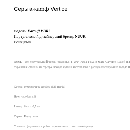
Серьга-кафф Vertice
модель:
Earcuff VBR3
Португальский дизайнерский бренд:
NUUK
Ручная работа
NUUK - это португальский бренд, созданный в 2014 Paula Paiva и Joana Carvalho, мамой и
Украшения сделаны из серебра, каждое изделие изготовлено в ручную ювелирами из города П
Состав: стерлинговое серебро (925 проба)
Цвет: серебряный
Размер: 6 см x 0,5 см
Страна: Португалия
Упаковка: фирменная коробка черного цвета с лототипом бренда