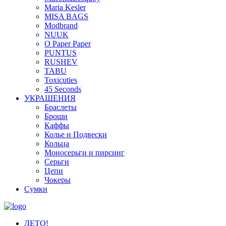
Maria Kesler
MISA BAGS
Modbrand
NUUK
O Paper Paper
PUNTUS
RUSHEV
TABU
Toxicuties
45 Seconds
УКРАШЕНИЯ
Браслеты
Броши
Каффы
Колье и Подвески
Кольца
Моносерьги и пирсинг
Серьги
Цепи
Чокеры
Сумки
ЛЕТО!