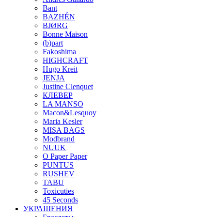
Bant
BAZHÉN
BJØRG
Bonne Maison
(b)part
Fakoshima
HIGHCRAFT
Hugo Kreit
JENJA
Justine Clenquet
КЛЕВЕР
LA MANSO
Macon&Lesquoy
Maria Kesler
MISA BAGS
Modbrand
NUUK
O Paper Paper
PUNTUS
RUSHEV
TABU
Toxicuties
45 Seconds
УКРАШЕНИЯ