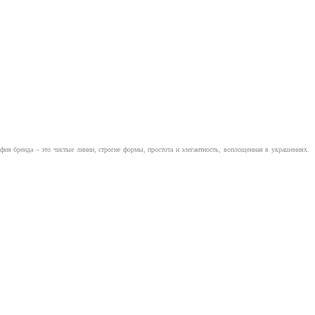
ия бренда – это чистые линии, строгие формы, простота и элегантность, воплощенная в украшениях.