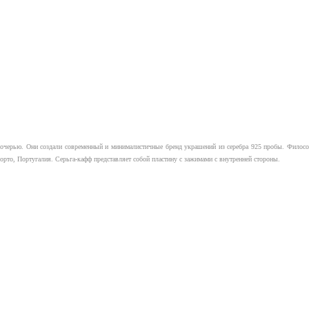
 дочерью. Они создали современный и минималистичные бренд украшений из серебра 925 пробы. Философ
орто, Португалия. Серьга-кафф представляет собой пластину с зажимами с внутренней стороны.