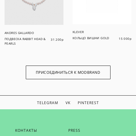
KLEVER
ANDRES GALLARDO
КОЛЬЦО ВИШНИ GOLD
15 000
р
ПОДВЕСКА RABBIT HEAD &
31 200
р
PEARLS
ПРИСОЕДИНИТЬСЯ К MODBRAND
TELEGRAM
VK
PINTEREST
ЕСЛИ ВЫ ХОТИТЕ БЫТЬ В КУРСЕ НАШИХ НОВОСТЕЙ,
КОНТАКТЫ
PRESS
ПОЛУЧАТЬ БОНУСЫ И ВДОХНОВЕНИЕ ОТ MODBRAND,