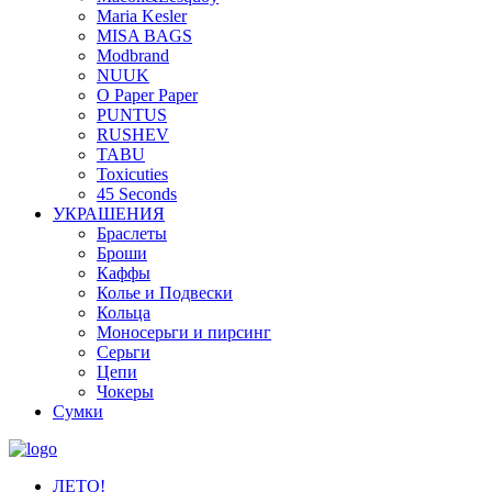
Maria Kesler
MISA BAGS
Modbrand
NUUK
O Paper Paper
PUNTUS
RUSHEV
TABU
Toxicuties
45 Seconds
УКРАШЕНИЯ
Браслеты
Броши
Каффы
Колье и Подвески
Кольца
Моносерьги и пирсинг
Серьги
Цепи
Чокеры
Сумки
ЛЕТО!