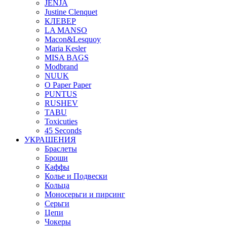
JENJA
Justine Clenquet
КЛЕВЕР
LA MANSO
Macon&Lesquoy
Maria Kesler
MISA BAGS
Modbrand
NUUK
O Paper Paper
PUNTUS
RUSHEV
TABU
Toxicuties
45 Seconds
УКРАШЕНИЯ
Браслеты
Броши
Каффы
Колье и Подвески
Кольца
Моносерьги и пирсинг
Серьги
Цепи
Чокеры