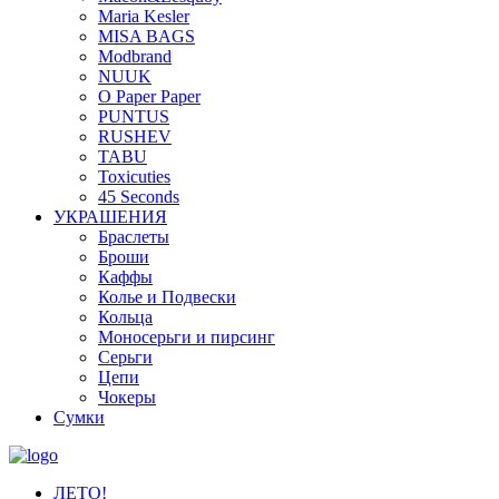
Maria Kesler
MISA BAGS
Modbrand
NUUK
O Paper Paper
PUNTUS
RUSHEV
TABU
Toxicuties
45 Seconds
УКРАШЕНИЯ
Браслеты
Броши
Каффы
Колье и Подвески
Кольца
Моносерьги и пирсинг
Серьги
Цепи
Чокеры
Сумки
ЛЕТО!