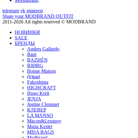
MoodBrand
telegram
vk
pinterest
Share your MODBRAND OUTFIT
2011-2026 All rights reserved © MODBRAND
НОВИНКИ
SALE
БРЕНДЫ
Andres Gallardo
Bant
BAZHÉN
BJØRG
Bonne Maison
(b)part
Fakoshima
HIGHCRAFT
Hugo Kreit
JENJA
Justine Clenquet
КЛЕВЕР
LA MANSO
Macon&Lesquoy
Maria Kesler
MISA BAGS
Modbrand