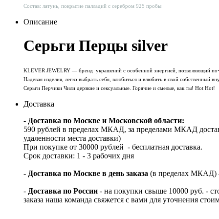
Состав: латунь, покрытие палладий с серебром 925 пробы
Описание
Серьги Перцы silver
KLEVER JEWELRY — бренд украшений с особенной энергией, позволяющий почув
Надевая изделия, легко выбрать себя, влюбиться и влюбить в свой собственный в
Серьги Перчики Чили дерзкие и сексуальные. Горячие и смелые, как ты! Hot Hot!
Доставка
- Доставка по Москве и Московской области:
590 рублей в пределах МКАД, за пределами МКАД достав
удаленности места доставки)
При покупке от 30000 рублей - бесплатная доставка.
Срок доставки: 1 - 3 рабочих дня
-
Доставка по Москве в день заказа
(в пределах МКАД) – 
-
Доставка по России
- на покупки свыше 10000 руб. - с
заказа наша команда свяжется с вами для уточнения стои