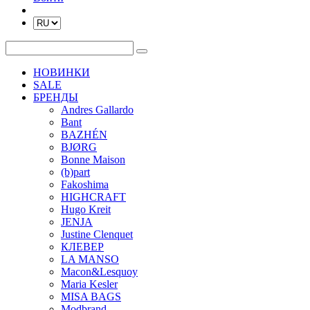
НОВИНКИ
SALE
БРЕНДЫ
Andres Gallardo
Bant
BAZHÉN
BJØRG
Bonne Maison
(b)part
Fakoshima
HIGHCRAFT
Hugo Kreit
JENJA
Justine Clenquet
КЛЕВЕР
LA MANSO
Macon&Lesquoy
Maria Kesler
MISA BAGS
Modbrand