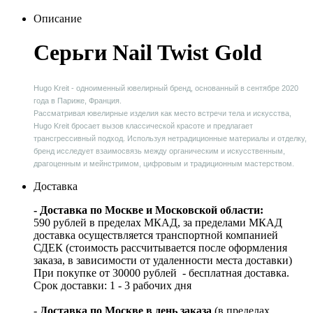
Описание
Серьги Nail Twist Gold
Hugo Kreit - одноименный ювелирный бренд, основанный в сентябре 2020
года в Париже, Франция.
Рассматривая ювелирные изделия как место встречи тела и искусства,
Hugo Kreit бросает вызов классической красоте и предлагает
трансгрессивный подход. Используя нетрадиционные материалы и отделку,
бренд исследует взаимосвязь между органическим и искусственным,
драгоценным и мейнстримом, цифровым и традиционным мастерством.
Доставка
- Доставка по Москве и Московской области:
590 рублей в пределах МКАД, за пределами МКАД
доставка осуществляется транспортной компанией
СДЕК (стоимость рассчитывается после оформления
заказа, в зависимости от удаленности места доставки)
При покупке от 30000 рублей - бесплатная доставка.
Срок доставки: 1 - 3 рабочих дня
-
Доставка по Москве в день заказа
(в пределах