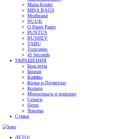
Maria Kesler
MISA BAGS
Modbrand
NUUK
O Paper Paper
PUNTUS
RUSHEV
TABU
Toxicuties
45 Seconds
УКРАШЕНИЯ
Браслеты
Броши
Каффы
Колье и Подвески
Кольца
Моносерьги и пирсинг
Серьги
Цепи
Чокеры
Сумки
ЛЕТО!