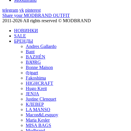
MoodBrand
telegram
vk
pinterest
Share your MODBRAND OUTFIT
2011-2026 All rights reserved © MODBRAND
НОВИНКИ
SALE
БРЕНДЫ
Andres Gallardo
Bant
BAZHÉN
BJØRG
Bonne Maison
(b)part
Fakoshima
HIGHCRAFT
Hugo Kreit
JENJA
Justine Clenquet
КЛЕВЕР
LA MANSO
Macon&Lesquoy
Maria Kesler
MISA BAGS
Modbrand