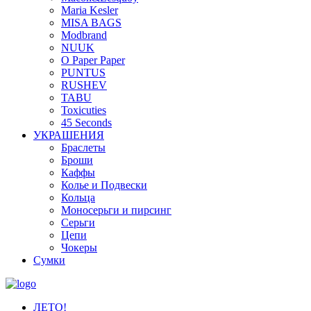
Maria Kesler
MISA BAGS
Modbrand
NUUK
O Paper Paper
PUNTUS
RUSHEV
TABU
Toxicuties
45 Seconds
УКРАШЕНИЯ
Браслеты
Броши
Каффы
Колье и Подвески
Кольца
Моносерьги и пирсинг
Серьги
Цепи
Чокеры
Сумки
ЛЕТО!