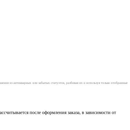
шения из антикварных или забытых статуэток, разбивая их и используя только отобранные
считывается после оформления заказа, в зависимости от