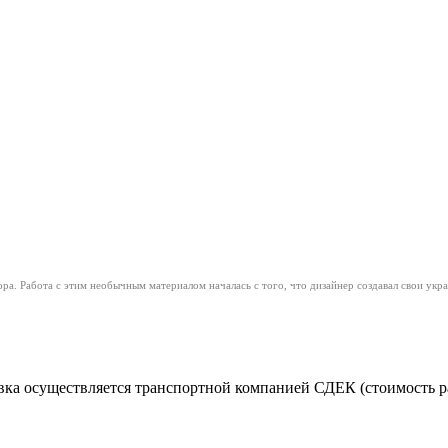
а. Работа с этим необычным материалом началась с того, что дизайнер создавал свои укра
ка осуществляется транспортной компанией СДЕК (стоимость рас