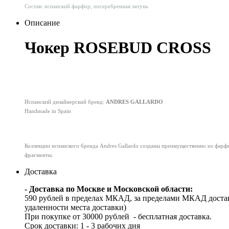
Состав: испанский фарфор, посеребренная латунь
Описание
Чокер ROSEBUD CROSS
Испанский дизайнерский бренд:
ANDRES GALLARDO
Handmade in Spain
Коллекции испанского бренда Andres Gallardo созданы преимущественно из фарфор
фрагменты.
Доставка
- Доставка по Москве и Московской области:
590 рублей в пределах МКАД, за пределами МКАД достав
удаленности места доставки)
При покупке от 30000 рублей - бесплатная доставка.
Срок доставки: 1 - 3 рабочих дня