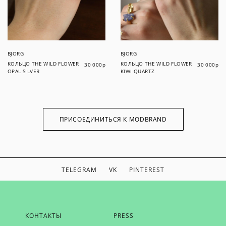
BJORG
BJORG
КОЛЬЦО THE WILD FLOWER
КОЛЬЦО THE WILD FLOWER
30 000
р
30 000
р
OPAL SILVER
KIWI QUARTZ
ПРИСОЕДИНИТЬСЯ К MODBRAND
TELEGRAM
VK
PINTEREST
ЕСЛИ ВЫ ХОТИТЕ БЫТЬ В КУРСЕ НАШИХ НОВОСТЕЙ,
КОНТАКТЫ
PRESS
ПОЛУЧАТЬ БОНУСЫ И ВДОХНОВЕНИЕ ОТ MODBRAND,