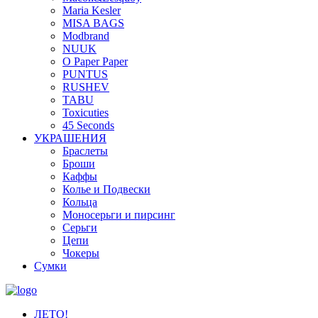
Maria Kesler
MISA BAGS
Modbrand
NUUK
O Paper Paper
PUNTUS
RUSHEV
TABU
Toxicuties
45 Seconds
УКРАШЕНИЯ
Браслеты
Броши
Каффы
Колье и Подвески
Кольца
Моносерьги и пирсинг
Серьги
Цепи
Чокеры
Сумки
ЛЕТО!