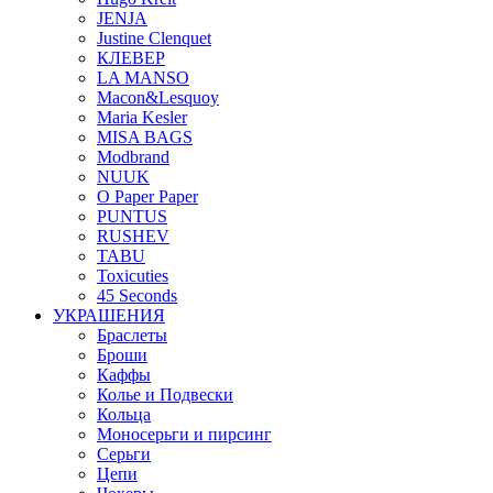
JENJA
Justine Clenquet
КЛЕВЕР
LA MANSO
Macon&Lesquoy
Maria Kesler
MISA BAGS
Modbrand
NUUK
O Paper Paper
PUNTUS
RUSHEV
TABU
Toxicuties
45 Seconds
УКРАШЕНИЯ
Браслеты
Броши
Каффы
Колье и Подвески
Кольца
Моносерьги и пирсинг
Серьги
Цепи