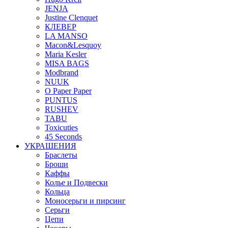
JENJA
Justine Clenquet
КЛЕВЕР
LA MANSO
Macon&Lesquoy
Maria Kesler
MISA BAGS
Modbrand
NUUK
O Paper Paper
PUNTUS
RUSHEV
TABU
Toxicuties
45 Seconds
УКРАШЕНИЯ
Браслеты
Броши
Каффы
Колье и Подвески
Кольца
Моносерьги и пирсинг
Серьги
Цепи