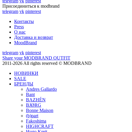
telegram
vk
pinterest
Присоединиться к modbrand
telegram
vk
pinterest
Контакты
Press
О нас
Доставка и возврат
MoodBrand
telegram
vk
pinterest
Share your MODBRAND OUTFIT
2011-2026 All rights reserved © MODBRAND
НОВИНКИ
SALE
БРЕНДЫ
Andres Gallardo
Bant
BAZHÉN
BJØRG
Bonne Maison
(b)part
Fakoshima
HIGHCRAFT
Hugo Kreit