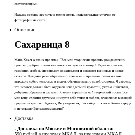
составляющими.
Изделие сделано вручную и может иметь незначительные отличия от
фотографии на сайте.
Описание
Сахарница 8
Maria Kesler о своих проектах: "Все мои творческие проекты рождаются из
простых, добрых и всем нам понятных чувств и эмоций. Радость, счастье,
гармония, любовь сподвигают, вдохновляют и навевают все новые и новые
сюжеты. Владение разнообразными техниками и приемами помогает мне
выражать себя с легкостью и видеть обычные вещи с новой стороны. Я уверена,
что человек должен быть окружен неподдельной красотой, уютом и чистыми,
добрыми образами и словами. К этому стремится мой творческий посыл. Все
мои вещи сделаны вручную и несут в себе тепло и любовь, вложенные в каждый
предмет искусства. Надеюсь, Вы увидите то, что найдет отклик в Вашем сердце
и не оставит Вас равнодушными!"
Доставка
- Доставка по Москве и Московской области:
590 рублей в пределах МКАД, за пределами МКАД