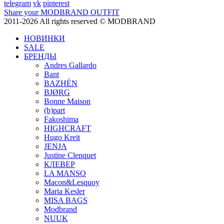
telegram
vk
pinterest
Share your MODBRAND OUTFIT
2011-2026 All rights reserved © MODBRAND
НОВИНКИ
SALE
БРЕНДЫ
Andres Gallardo
Bant
BAZHÉN
BJØRG
Bonne Maison
(b)part
Fakoshima
HIGHCRAFT
Hugo Kreit
JENJA
Justine Clenquet
КЛЕВЕР
LA MANSO
Macon&Lesquoy
Maria Kesler
MISA BAGS
Modbrand
NUUK