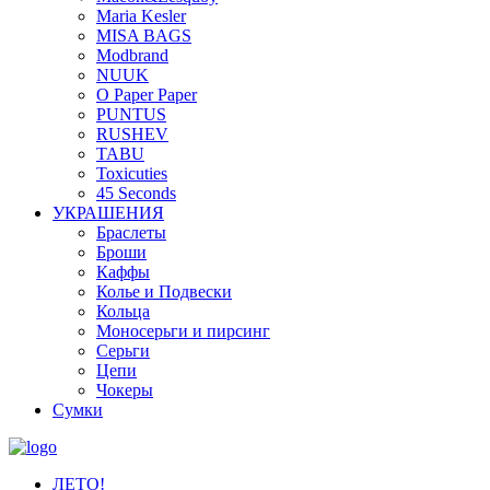
Maria Kesler
MISA BAGS
Modbrand
NUUK
O Paper Paper
PUNTUS
RUSHEV
TABU
Toxicuties
45 Seconds
УКРАШЕНИЯ
Браслеты
Броши
Каффы
Колье и Подвески
Кольца
Моносерьги и пирсинг
Серьги
Цепи
Чокеры
Сумки
ЛЕТО!