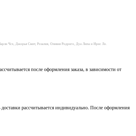
 Чарли Чcx, Джорья Смит, Розалия, Оливия Родриго, Дуа Липа и Ирис Ло.
считывается после оформления заказа, в зависимости от
сть доставки рассчитывается индивидуально. После оформления