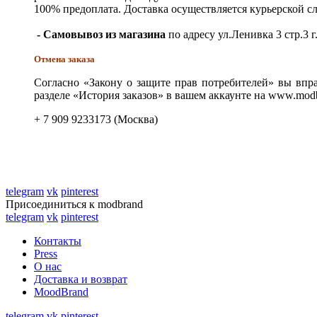
100% предоплата. Доставка осуществляется курьерской 
- Самовывоз из магазина
по адресу ул.Ленивка 3 стр.3 г
Отмена заказа
Согласно «Закону о защите прав потребителей» вы впра
разделе «История заказов» в вашем аккаунте на www.modb
+ 7 909 9233173 (Москва)
telegram
vk
pinterest
Присоединиться к modbrand
telegram
vk
pinterest
Контакты
Press
О нас
Доставка и возврат
MoodBrand
telegram
vk
pinterest