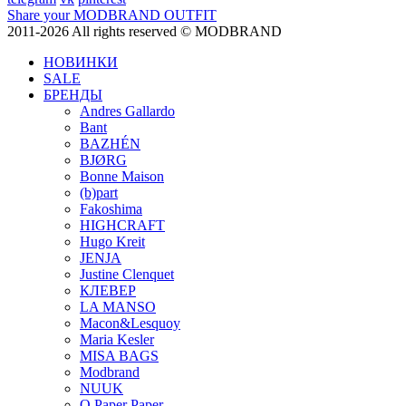
Share your MODBRAND OUTFIT
2011-2026 All rights reserved © MODBRAND
НОВИНКИ
SALE
БРЕНДЫ
Andres Gallardo
Bant
BAZHÉN
BJØRG
Bonne Maison
(b)part
Fakoshima
HIGHCRAFT
Hugo Kreit
JENJA
Justine Clenquet
КЛЕВЕР
LA MANSO
Macon&Lesquoy
Maria Kesler
MISA BAGS
Modbrand
NUUK
O Paper Paper