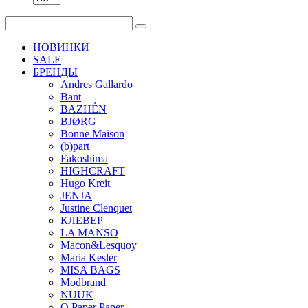
НОВИНКИ
SALE
БРЕНДЫ
Andres Gallardo
Bant
BAZHÉN
BJØRG
Bonne Maison
(b)part
Fakoshima
HIGHCRAFT
Hugo Kreit
JENJA
Justine Clenquet
КЛЕВЕР
LA MANSO
Macon&Lesquoy
Maria Kesler
MISA BAGS
Modbrand
NUUK
O Paper Paper