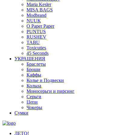
Maria Kesler
MISA BAGS
Modbrand
NUUK
O Paper Paper
PUNTUS
RUSHEV
TABU
Toxicuties
45 Seconds
УКРАШЕНИЯ
Браслеты
Броши
Каффы
Колье и Подвески
Кольца
Моносерьги и пирсинг
Серьги
Цепи
Чокеры
Сумки
ЛЕТО!