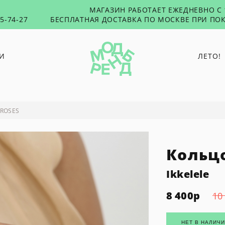
МАГАЗИН РАБОТАЕТ ЕЖЕДНЕВНО С 1
55-74-27
БЕСПЛАТНАЯ ДОСТАВКА ПО МОСКВЕ ПРИ ПОК
И
ЛЕТО!
O PAPER PAPER
PUNTUS
 ROSES
RUSHEV
TABU
Кольцо
TOXICUTIES
45 SECONDS
Ikkelele
8 400
р
10
НЕТ В НАЛИЧ