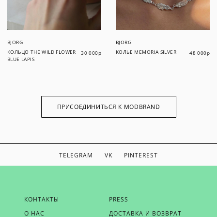
BJORG
BJORG
КОЛЬЦО THE WILD FLOWER
КОЛЬЕ MEMORIA SILVER
30 000
р
48 000
р
BLUE LAPIS
ПРИСОЕДИНИТЬСЯ К MODBRAND
TELEGRAM
VK
PINTEREST
ЕСЛИ ВЫ ХОТИТЕ БЫТЬ В КУРСЕ НАШИХ НОВОСТЕЙ,
КОНТАКТЫ
PRESS
ПОЛУЧАТЬ БОНУСЫ И ВДОХНОВЕНИЕ ОТ MODBRAND,
О НАС
ДОСТАВКА И ВОЗВРАТ
ОТПРАВЬТЕ НАМ СВОЙ EMAIL