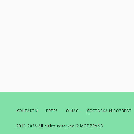
КОНТАКТЫ
PRESS
О НАС
ДОСТАВКА И ВОЗВРАТ
ЕСЛИ ВЫ ХОТИТЕ БЫТЬ В КУРСЕ НАШ
ПОЛУЧАТЬ БОНУСЫ И ВДОХНОВЕНИЕ 
ОТПРАВЬТЕ НАМ СВОЙ EMAIL
2011-2026 All rights reserved © MODBRAND