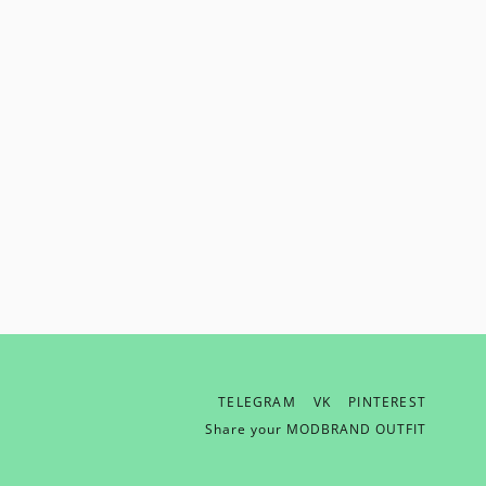
TELEGRAM
VK
PINTEREST
ОТПРАВИТЬ EMAIL
Share your MODBRAND OUTFIT