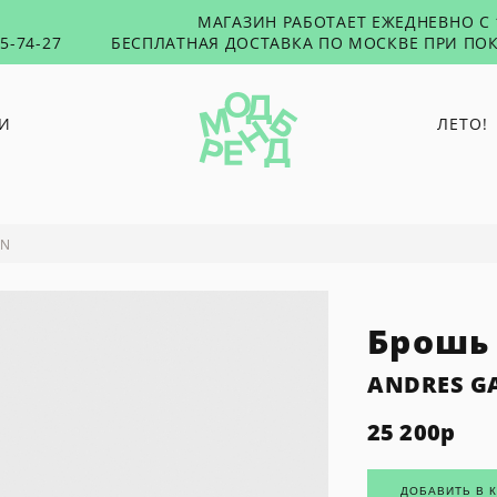
МАГАЗИН РАБОТАЕТ ЕЖЕДНЕВНО С 1
55-74-27
БЕСПЛАТНАЯ ДОСТАВКА ПО МОСКВЕ ПРИ ПОК
И
ЛЕТО!
O PAPER PAPER
PUNTUS
ON
RUSHEV
TABU
Брошь
TOXICUTIES
45 SECONDS
ANDRES G
25 200
р
ДОБАВИТЬ В 