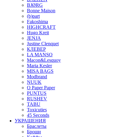
BJØRG
Bonne Maison
(b)part
Fakoshima
HIGHCRAFT
Hugo Kreit
JENJA
Justine Clenquet
КЛЕВЕР
LA MANSO
Macon&Lesquoy
Maria Kesler
MISA BAGS
Modbrand
NUUK
O Paper Paper
PUNTUS
RUSHEV
TABU
Toxicuties
45 Seconds
УКРАШЕНИЯ
Браслеты
Броши