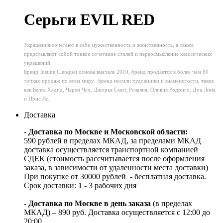
Серьги EVIL RED
Украшения сочетают в себе мужественность и женственность, а также
представляют собой тонкое сочетание стилей и переосмысление классических
украшений.
Бренд Justine Clenquet основа вначале 2010, бренд продается в более чем 80
точках продаж по всем миру. Бренд носили художники и знаменитости, такие
как Белла Хадид, Чарли Чcx, Джорья Смит, Розалия, Оливия Родриго, Дуа Липа
и Ирис Ло.
Доставка
- Доставка по Москве и Московской области:
590 рублей в пределах МКАД, за пределами МКАД
доставка осуществляется транспортной компанией
СДЕК (стоимость рассчитывается после оформления
заказа, в зависимости от удаленности места доставки)
При покупке от 30000 рублей - бесплатная доставка.
Срок доставки: 1 - 3 рабочих дня
-
Доставка по Москве в день заказа
(в пределах
МКАД) – 890 руб. Доставка осуществляется с 12:00 до
20:00.