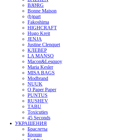
BJØRG
Bonne Maison
(b)part
Fakoshima
HIGHCRAFT
Hugo Kreit
JENJA
Justine Clenquet
КЛЕВЕР
LA MANSO
Macon&Lesquoy
Maria Kesler
MISA BAGS
Modbrand
NUUK
O Paper Paper
PUNTUS
RUSHEV
TABU
Toxicuties
45 Seconds
УКРАШЕНИЯ
Браслеты
Броши