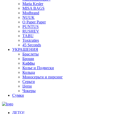
Maria Kesler
MISA BAGS
Modbrand
NUUK
O Paper Paper
PUNTUS
RUSHEV
TABU
Toxicuties
45 Seconds
УКРАШЕНИЯ
Браслеты
Броши
Каффы
Колье и Подвески
Кольца
Моносерьги и пирсинг
Серьги
Цепи
Чокеры
Сумки
ЛЕТО!