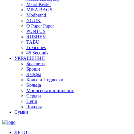
Maria Kesler
MISA BAGS
Modbrand
NUUK
O Paper Paper
PUNTUS
RUSHEV
TABU
Toxicuties
45 Seconds
УКРАШЕНИЯ
Браслеты
Броши
Каффы
Колье и Подвески
Кольца
Моносерьги и пирсинг
Серьги
Цепи
Чокеры
Сумки
ЛЕТО!