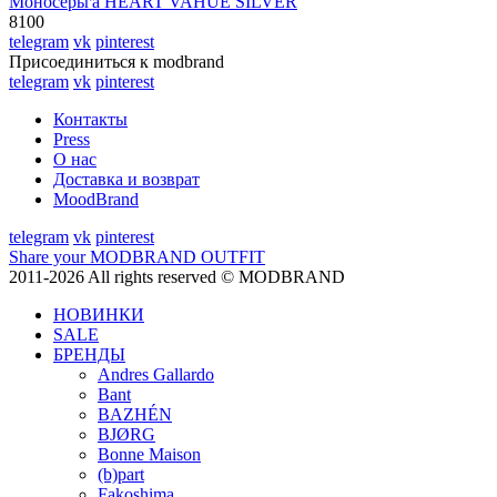
Моносерьга HEART VAHUE SILVER
8100
telegram
vk
pinterest
Присоединиться к modbrand
telegram
vk
pinterest
Контакты
Press
О нас
Доставка и возврат
MoodBrand
telegram
vk
pinterest
Share your MODBRAND OUTFIT
2011-2026 All rights reserved © MODBRAND
НОВИНКИ
SALE
БРЕНДЫ
Andres Gallardo
Bant
BAZHÉN
BJØRG
Bonne Maison
(b)part
Fakoshima