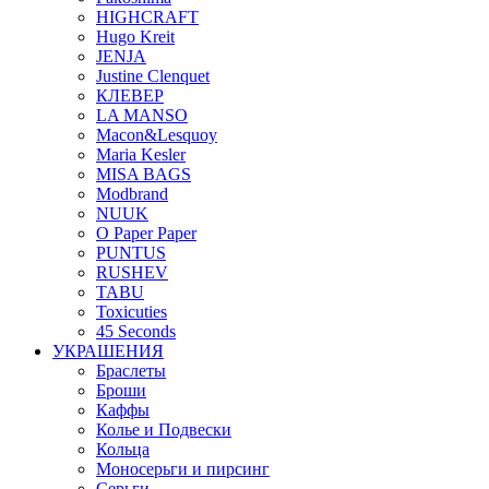
HIGHCRAFT
Hugo Kreit
JENJA
Justine Clenquet
КЛЕВЕР
LA MANSO
Macon&Lesquoy
Maria Kesler
MISA BAGS
Modbrand
NUUK
O Paper Paper
PUNTUS
RUSHEV
TABU
Toxicuties
45 Seconds
УКРАШЕНИЯ
Браслеты
Броши
Каффы
Колье и Подвески
Кольца
Моносерьги и пирсинг
Серьги