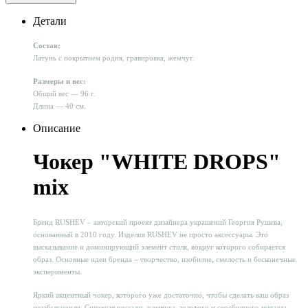
Детали
Состав:
Латунь с покрытием родия, гравировка, жемчуг.
Размеры и вес:
Общий вес — 96 г.
Длина — 40 см.
Описание
Чокер "WHITE DROPS"
mix
Бренд RUSHEV – авторский проект дизайнера украшений Георгия Рушева,
основанный в 2010 году. Изделия RUSHEV не просто аксессуары. Это
высказывание и доминирующий элемент стиля, вокруг которого собирается
образ. Основные идеи бренда – творчество, изобилие, смелость и бесконечные
эксперименты.
Яркий акцентный чокер, которого уже достаточно, чтобы сделать ваш образ
незабываемым. Сияющая россыпь жемчуга, золотого и серебряного металла.