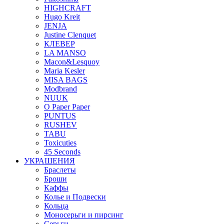
HIGHCRAFT
Hugo Kreit
JENJA
Justine Clenquet
КЛЕВЕР
LA MANSO
Macon&Lesquoy
Maria Kesler
MISA BAGS
Modbrand
NUUK
O Paper Paper
PUNTUS
RUSHEV
TABU
Toxicuties
45 Seconds
УКРАШЕНИЯ
Браслеты
Броши
Каффы
Колье и Подвески
Кольца
Моносерьги и пирсинг
Серьги