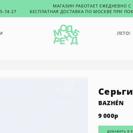
МАГАЗИН РАБОТАЕТ ЕЖЕДНЕВНО С 1
55-74-27
БЕСПЛАТНАЯ ДОСТАВКА ПО МОСКВЕ ПРИ ПОК
И
ЛЕТО!
O PAPER PAPER
PUNTUS
RUSHEV
TABU
Серьги
TOXICUTIES
45 SECONDS
BAZHÉN
9 000
р
ДОБАВИТЬ В 