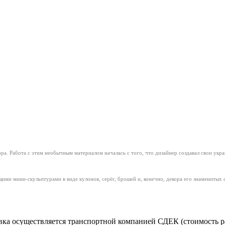
ра. Работа с этим необычным материалом началась с того, что дизайнер создавал свои укр
ими мини-скульптурами в виде кулонов, серёг, брошей и, конечно, декора его знаменитых 
ка осуществляется транспортной компанией СДЕК (стоимость рас