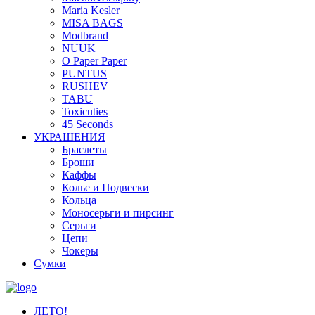
Maria Kesler
MISA BAGS
Modbrand
NUUK
O Paper Paper
PUNTUS
RUSHEV
TABU
Toxicuties
45 Seconds
УКРАШЕНИЯ
Браслеты
Броши
Каффы
Колье и Подвески
Кольца
Моносерьги и пирсинг
Серьги
Цепи
Чокеры
Сумки
ЛЕТО!