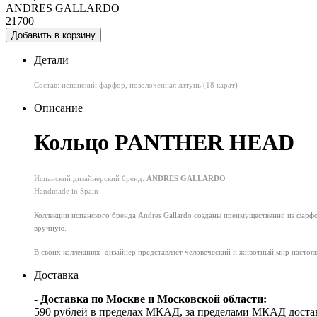
ANDRES GALLARDO
21700
Добавить в корзину
Детали
Состав: испанский фарфор, позолоченная латунь (18 карат)
Описание
Кольцо PANTHER HEAD
Испанский дизайнерский бренд:
ANDRES GALLARDO
Handmade in Spain
Коллекции испанского бренда Andres Gallardo созданы преимущественно из фарфо
вручную.
В своих коллекциях дизайнер представляет человеческий и животный мир настоящ
Доставка
- Доставка по Москве и Московской области:
590 рублей в пределах МКАД, за пределами МКАД достав