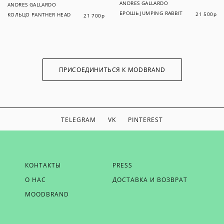
ANDRES GALLARDO
ANDRES GALLARDO
БРОШЬ JUMPING RABBIT
21 500
р
КОЛЬЦО PANTHER HEAD
21 700
р
ПРИСОЕДИНИТЬСЯ К MODBRAND
TELEGRAM
VK
PINTEREST
ЕСЛИ ВЫ ХОТИТЕ БЫТЬ В КУРСЕ НАШИХ НОВОСТЕЙ,
КОНТАКТЫ
PRESS
ПОЛУЧАТЬ БОНУСЫ И ВДОХНОВЕНИЕ ОТ MODBRAND,
О НАС
ДОСТАВКА И ВОЗВРАТ
ОТПРАВЬТЕ НАМ СВОЙ EMAIL
MOODBRAND