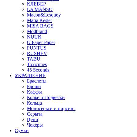
КЛЕВЕР
LA MANSO
Macon&Lesquoy
Maria Kesler
MISA BAGS
Modbrand
NUUK
O Paper Paper
PUNTUS
RUSHEV
TABU
Toxicuties
45 Seconds
УКРАШЕНИЯ
Браслеты
Броши
Каффы
Колье и Подвески
Кольца
Моносерьги и пирсинг
Серьги
Цепи
Чокеры
Сумки