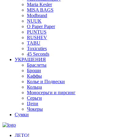
Maria Kesler
MISA BAGS
Modbrand
NUUK
O Paper Paper
PUNTUS
RUSHEV
TABU
Toxicuties
45 Seconds
УКРАШЕНИЯ
Браслеты
Броши
Каффы
Колье и Подвески
Кольца
Моносерьги и пирсинг
Серьги
Цепи
Чокеры
Сумки
ЛЕТО!