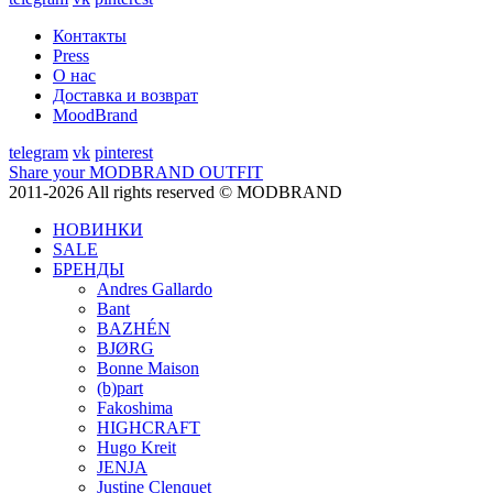
Контакты
Press
О нас
Доставка и возврат
MoodBrand
telegram
vk
pinterest
Share your MODBRAND OUTFIT
2011-2026 All rights reserved © MODBRAND
НОВИНКИ
SALE
БРЕНДЫ
Andres Gallardo
Bant
BAZHÉN
BJØRG
Bonne Maison
(b)part
Fakoshima
HIGHCRAFT
Hugo Kreit
JENJA
Justine Clenquet