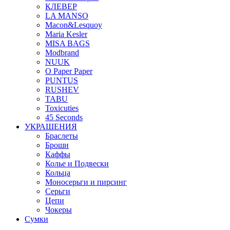
КЛЕВЕР
LA MANSO
Macon&Lesquoy
Maria Kesler
MISA BAGS
Modbrand
NUUK
O Paper Paper
PUNTUS
RUSHEV
TABU
Toxicuties
45 Seconds
УКРАШЕНИЯ
Браслеты
Броши
Каффы
Колье и Подвески
Кольца
Моносерьги и пирсинг
Серьги
Цепи
Чокеры
Сумки