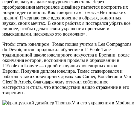
серебро, латунь, даже хирургическая сталь. Через
преобразования материалов дизайнер пытается построить их
новую идентичность. Как говорит сам Томас: «Нет никаких
правил! Я черпаю свое вдохновение в образах, животных,
звуках, своих мечтах. В своих работах я постарался убрать всё
лишнее, чтобы сделать свои украшения простыми и
изысканными, насколько это возможно».
Чтобы стать ювелиром, Томас пошел учится
в Les Compagnons
du
Devoir, после продолжил обучение в L' Ecole
Tane —
традиционной школе ювелирного искусства в Бретани, после
окончания которой, восполнил пробелы в образовании в
L'Ecole du Louvre
— одной из лучших ювелирных школ
Европы. Получив диплом ювелира, Томас стажировался и
работал в таких ювелирных домах как Cartier, Boucheron и Van
Cleef & Arpels, благодаря чему оттачил собственное
мастерство и стиль, что впоследствии нашло отражение в его
творениях.