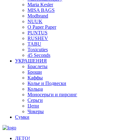
Maria Kesler
MISA BAGS
Modbrand
NUUK
O Paper Paper
PUNTUS
RUSHEV
TABU
Toxicuties
45 Seconds
УКРАШЕНИЯ
Браслеты
Броши
Каффы
Колье и Подвески
Кольца
Моносерьги и пирсинг
Серьги
Цепи
Чокеры
Сумки
ЛЕТО!