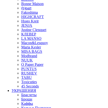
Bonne Maison
(b)part
Fakoshima
HIGHCRAFT
Hugo Kreit
JENJA
Justine Clenquet
КЛЕВЕР
LA MANSO
Macon&Lesquoy
Maria Kesler
MISA BAGS
Modbrand
NUUK
O Paper Paper
PUNTUS
RUSHEV
TABU
Toxicuties
45 Seconds
УКРАШЕНИЯ
Браслеты
Броши
Каффы
Колье и Подвески