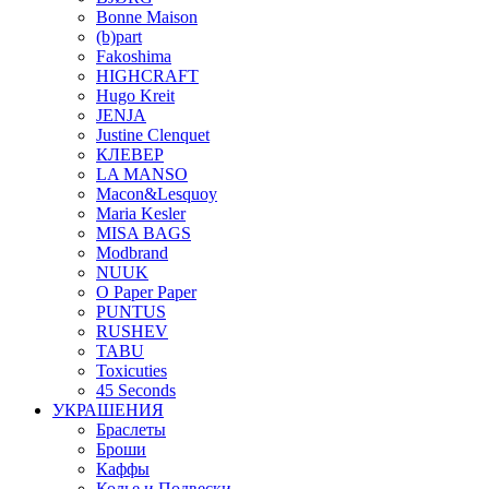
Bonne Maison
(b)part
Fakoshima
HIGHCRAFT
Hugo Kreit
JENJA
Justine Clenquet
КЛЕВЕР
LA MANSO
Macon&Lesquoy
Maria Kesler
MISA BAGS
Modbrand
NUUK
O Paper Paper
PUNTUS
RUSHEV
TABU
Toxicuties
45 Seconds
УКРАШЕНИЯ
Браслеты
Броши
Каффы
Колье и Подвески