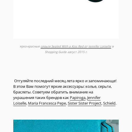
ярко-красные
серьги Sealed With a Kiss Red от Jennifer Loiselle
в
Shopping Guide август 2015 г.
Отгуляйте последний месяц лета ярко и запоминающе!
В этом Вам помогут яркие аксессуары: колье, серьги,
браслеты. Советуем обратить внимание на
украшения таких брендов как
Papiroga
,
Jennifer
Loiselle
,
Maria Francesca Pepe
,
Sister Sister Project
,
Schield
.