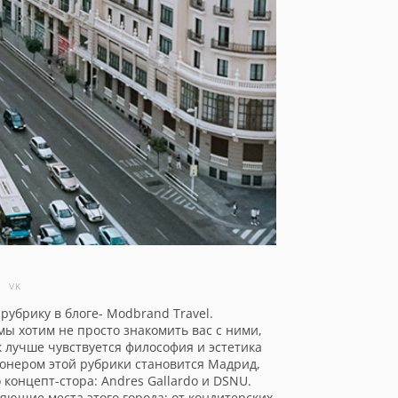
VK
рубрику в блоге- Modbrand Travel.
ы хотим не просто знакомить вас с ними,
ак лучше чувствуется философия и эстетика
Пионером этой рубрики становится Мадрид,
 концепт-стора: Andres Gallardo и DSNU.
яющие места этого города: от кондитерских