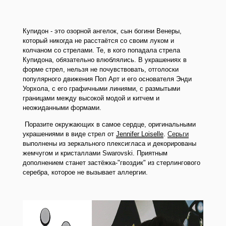
Купидон - это озорной ангелок, сын богини Венеры,
который никогда не расстаётся со своим луком и
колчаном со стрелами. Те, в кого попадала стрела
Купидона, обязательно влюблялись. В украшениях в
форме стрел, нельзя не почувствовать, отголоски
популярного движения Поп Арт и его основателя Энди
Уорхола, с его графичными линиями, с размытыми
границами между высокой модой и китчем и
неожиданными формами.
Поразите окружающих в самое сердце, оригинальными
украшениями в виде стрел от
Jennifer Loiselle
.
Серьги
выполнены из зеркального плексигласа и декорированы
жемчугом и кристаллами Swarovski. Приятным
дополнением станет застёжка-"гвоздик" из стерлингового
серебра, которое не вызывает аллергии.