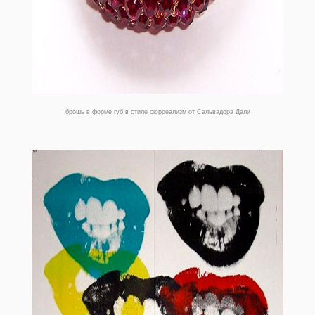
брошь в форме губ в стиле сюрреализм от Сальвадора Дали