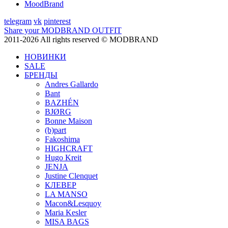
MoodBrand
telegram
vk
pinterest
Share your MODBRAND OUTFIT
2011-2026 All rights reserved © MODBRAND
НОВИНКИ
SALE
БРЕНДЫ
Andres Gallardo
Bant
BAZHÉN
BJØRG
Bonne Maison
(b)part
Fakoshima
HIGHCRAFT
Hugo Kreit
JENJA
Justine Clenquet
КЛЕВЕР
LA MANSO
Macon&Lesquoy
Maria Kesler
MISA BAGS