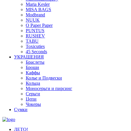
Maria Kesler
MISA BAGS
Modbrand
NUUK
O Paper Paper
PUNTUS
RUSHEV
TABU
Toxicuties
45 Seconds
УКРАШЕНИЯ
Браслеты
Броши
Каффы
Колье и Подвески
Кольца
Моносерьги и пирсинг
Серьги
Цепи
Чокеры
Сумки
ЛЕТО!