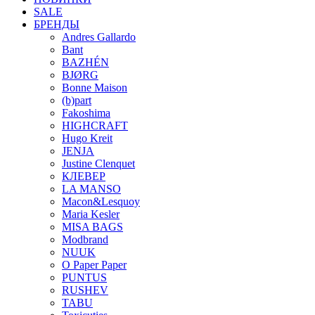
SALE
БРЕНДЫ
Andres Gallardo
Bant
BAZHÉN
BJØRG
Bonne Maison
(b)part
Fakoshima
HIGHCRAFT
Hugo Kreit
JENJA
Justine Clenquet
КЛЕВЕР
LA MANSO
Macon&Lesquoy
Maria Kesler
MISA BAGS
Modbrand
NUUK
O Paper Paper
PUNTUS
RUSHEV
TABU