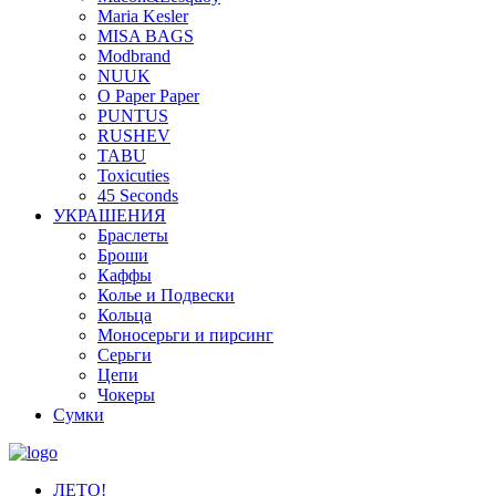
Maria Kesler
MISA BAGS
Modbrand
NUUK
O Paper Paper
PUNTUS
RUSHEV
TABU
Toxicuties
45 Seconds
УКРАШЕНИЯ
Браслеты
Броши
Каффы
Колье и Подвески
Кольца
Моносерьги и пирсинг
Серьги
Цепи
Чокеры
Сумки
ЛЕТО!