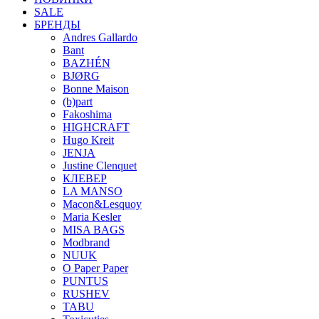
SALE
БРЕНДЫ
Andres Gallardo
Bant
BAZHÉN
BJØRG
Bonne Maison
(b)part
Fakoshima
HIGHCRAFT
Hugo Kreit
JENJA
Justine Clenquet
КЛЕВЕР
LA MANSO
Macon&Lesquoy
Maria Kesler
MISA BAGS
Modbrand
NUUK
O Paper Paper
PUNTUS
RUSHEV
TABU