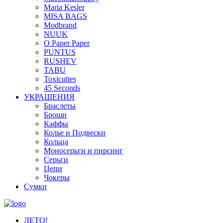
Maria Kesler
MISA BAGS
Modbrand
NUUK
O Paper Paper
PUNTUS
RUSHEV
TABU
Toxicuties
45 Seconds
УКРАШЕНИЯ
Браслеты
Броши
Каффы
Колье и Подвески
Кольца
Моносерьги и пирсинг
Серьги
Цепи
Чокеры
Сумки
ЛЕТО!