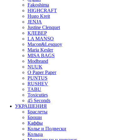
Fakoshima
HIGHCRAFT
Hugo Kreit
JENJA
Justine Clenquet
КЛЕВЕР
LA MANSO
Macon&Lesquoy
Maria Kesler
MISA BAGS
Modbrand
NUUK
O Paper Paper
PUNTUS
RUSHEV
TABU
Toxicuties
45 Seconds
УКРАШЕНИЯ
Браслеты
Броши
Каффы
Колье и Подвески
Кольца
Моносерьги и пирсинг