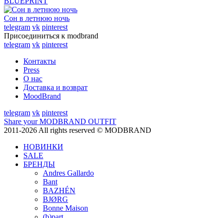
BLUEPRINT
Сон в летнюю ночь
telegram
vk
pinterest
Присоединиться к modbrand
telegram
vk
pinterest
Контакты
Press
О нас
Доставка и возврат
MoodBrand
telegram
vk
pinterest
Share your MODBRAND OUTFIT
2011-2026 All rights reserved © MODBRAND
НОВИНКИ
SALE
БРЕНДЫ
Andres Gallardo
Bant
BAZHÉN
BJØRG
Bonne Maison
(b)part