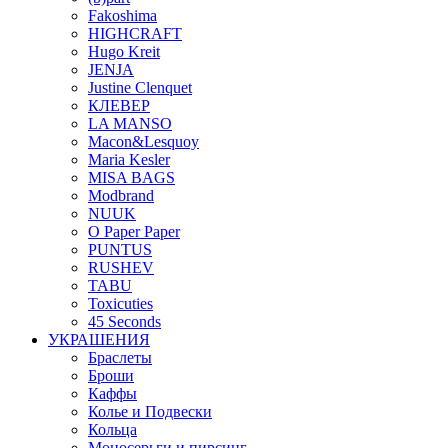
Fakoshima
HIGHCRAFT
Hugo Kreit
JENJA
Justine Clenquet
КЛЕВЕР
LA MANSO
Macon&Lesquoy
Maria Kesler
MISA BAGS
Modbrand
NUUK
O Paper Paper
PUNTUS
RUSHEV
TABU
Toxicuties
45 Seconds
УКРАШЕНИЯ
Браслеты
Броши
Каффы
Колье и Подвески
Кольца
Моносерьги и пирсинг