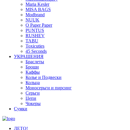
Maria Kesler
MISA BAGS
Modbrand
NUUK
O Paper Paper
PUNTUS
RUSHEV
TABU
Toxicuties
45 Seconds
УКРАШЕНИЯ
Браслеты
Броши
Каффы
Колье и Подвески
Кольца
Моносерьги и пирсинг
Серьги
Цепи
Чокеры
Сумки
ЛЕТО!