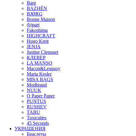
Bant
BAZHÉN
BJØRG
Bonne Maison
(b)part
Fakoshima
HIGHCRAFT
Hugo Kreit
JENJA
Justine Clenquet
КЛЕВЕР
LA MANSO
Macon&Lesquoy
Maria Kesler
MISA BAGS
Modbrand
NUUK
O Paper Paper
PUNTUS
RUSHEV
TABU
Toxicuties
45 Seconds
УКРАШЕНИЯ
Браслеты