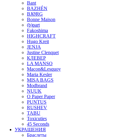
Bant
BAZHÉN
BJØRG
Bonne Maison
(b)part
Fakoshima
HIGHCRAFT
Hugo Kreit
JENJA
Justine Clenquet
КЛЕВЕР
LA MANSO
Macon&Lesquoy
Maria Kesler
MISA BAGS
Modbrand
NUUK
O Paper Paper
PUNTUS
RUSHEV
TABU
Toxicuties
45 Seconds
УКРАШЕНИЯ
Браслеты